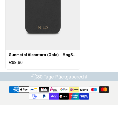
Gunmetal Alcantara (Gold) - MagSafe Handyhülle
€69,90
gaberecht
Hochwertig & La